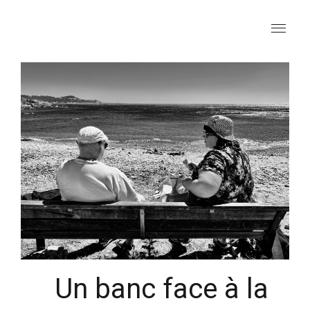
C
h
e
m
in
s
F
ai
sa
nt
Un banc face à la