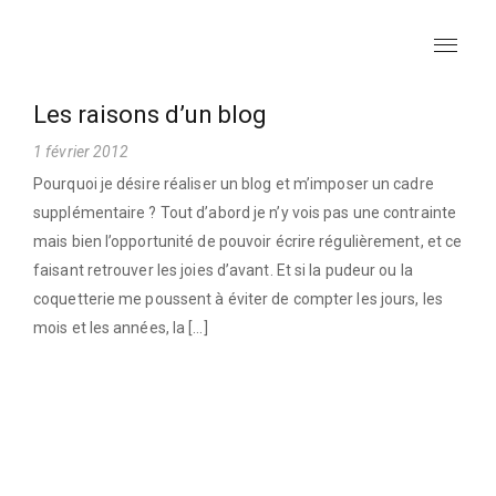
C
h
e
Les raisons d’un blog
m
1 février 2012
in
Pourquoi je désire réaliser un blog et m’imposer un cadre
s
supplémentaire ? Tout d’abord je n’y vois pas une contrainte
F
mais bien l’opportunité de pouvoir écrire régulièrement, et ce
ai
faisant retrouver les joies d’avant. Et si la pudeur ou la
sa
coquetterie me poussent à éviter de compter les jours, les
nt
mois et les années, la […]